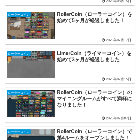
2025年08月15日
RollerCoin（ローラーコイン）を
ローラーコイン
始めて5ヶ月が経過しました！
2025年07月17日
LimerCoin（ライマーコイン）を
ローラーコイン
始めて3ヶ月が経過しました
2025年07月15日
RollerCoin（ローラーコイン）の
ローラーコイン
マイニングルームがすべて満杯に
なりました！
2025年07月07日
RollerCoin（ローラーコイン）で
ローラーコイン
第4ルームをオープンしました！