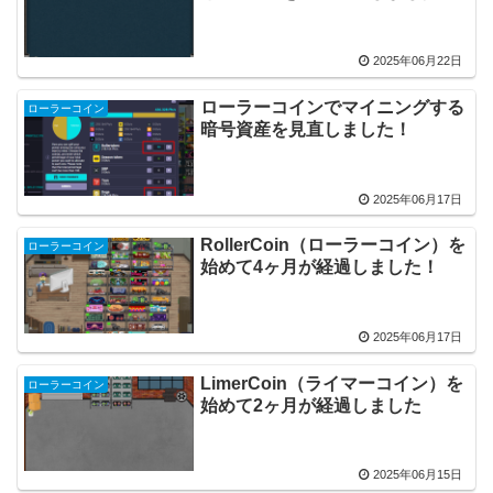
2025年06月22日
ローラーコインでマイニングする
ローラーコイン
暗号資産を見直しました！
2025年06月17日
RollerCoin（ローラーコイン）を
ローラーコイン
始めて4ヶ月が経過しました！
2025年06月17日
LimerCoin（ライマーコイン）を
ローラーコイン
始めて2ヶ月が経過しました
2025年06月15日