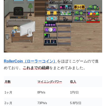
RollerCoin（ローラーコイン）
をほぼミニゲームので進
めており、
これまでの経緯
をまとめてみました。
月数
マイニングパワー
収入
1ヶ月
8Ph/s
1円/日
2ヶ月
73Ph/s
5.8円/日