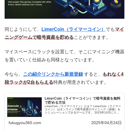
同じようにして、
LimerCoin（ライマーコイン）
でも
マイ
ニングゲームで暗号資産を貯める
ことができます。
マイスペースにラックを設置して、そこにマイニング機器
を置いていく仕組みも同様となっています。
今なら、
この紹介リンクから新規登録
すると、
もれなく4
段ラックが2台もらえる
特典が用意されています。
LimerCoin（ライマーコイン）で暗号資産を無料
で貯める方法
LimerCoin（ライマーコイン）とは？ LimerCoin（ライマー
コイン） はオンラインで暗号資産のマイニング（採掘）を
シミュレーションできるゲームです。 2023年10月にスタ
ートしており、ゲームで獲得した暗号資産はそのまま出金
する...
fukugyou365.com
2025年04月24日