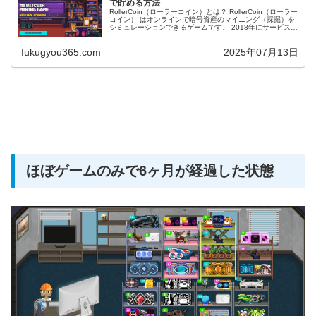
で貯める方法
RollerCoin（ローラーコイン）とは？ RollerCoin（ローラー
コイン） はオンラインで暗号資産のマイニング（採掘）を
シミュレーションできるゲームです。 2018年にサービスを
開始しており、ゲームで獲得した暗号資産はそのまま出
金...
fukugyou365.com
2025年07月13日
ほぼゲームのみで6ヶ月が経過した状態