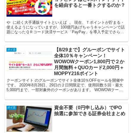
を経由すると一番トクするのか？
や に続く大手通販サイトといえば 。 現在、Ｔポイントが貯まる・
使えるようになっていますが、100億円あげちゃうキャンペーンで話
題になったＱＲコード決済サービス「PayPay」を導入予定でさらに
便利になりそうです。 楽天市場と同じように...
【8/29まで】グルーポンでサイト
ポイ活
全体10％キャンペーン！
WOWOWクーポン1,800円で２か
月間無料＋QUOカード2,000円＋
MOPPY216ポイント
クーポンサイト のグルーポンでサイト全体10％OFFセールを開催中
です。 2020年8月28日、29日の２日間限定で、使用回数５回・最大
5,000円まで、一部対象外のクーポンがあります。 WOWOWクーポ
ンならキャンペーン価格1,800円で...
資金不要（0円申し込み）でIPO
ポイ活
抽選に参加できる証券会社まとめ