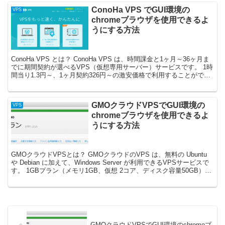
ConoHa VPS でGUI環境の
VPS
chromeブラウザを使用できるよ
うにする方法
ConoHa VPS とは？ ConoHa VPS は、時間課金と1ヶ月～36ヶ月ま
でに期間契約が選べるVPS（仮想専用サーバー）サービスです。 1時
間当り1.3円～、1ヶ月契約326円～の激安価格で利用することができ
ます。 また、OSやア...
GMOクラウドVPSでGUI環境の
VPS
chromeブラウザを使用できるよ
うにする方法
GMOクラウドVPSとは？ GMOクラウドのVPS は、無料の Ubuntu
や Debian に加えて、Windows Server が利用できるVPSサービスで
す。 1GBプラン（メモリ1GB、仮想 2コア、ディスク容量50GB）に
加え...
GMOクラウドVPSでGUI環境のchromeブ