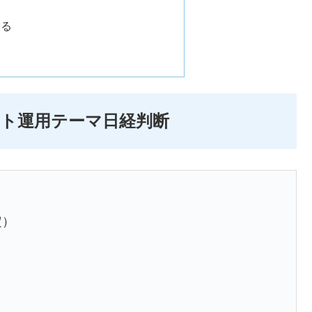
める
イント運用テーマ日経判断
定）