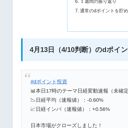
１週間の振り返り
通常のdポイントを貯
4月13日（4/10判断）のdポ
#dポイント投資
📊本日17時のテーマ日経変動速報（未確
📉日経平均（速報値）：-0.60%
📈日経インバ（速報値）：+0.56%
日本市場がクローズしました！