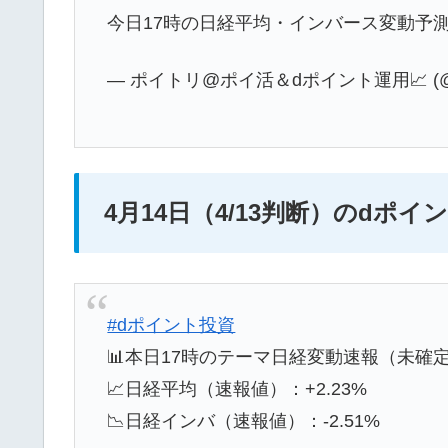
今日17時の日経平均・インバース変動予
— ポイトリ@ポイ活＆dポイント運用📈 (@fu
4月14日（4/13判断）のdポ
#dポイント投資
📊本日17時のテーマ日経変動速報（未確
📈日経平均（速報値）：+2.23%
📉日経インバ（速報値）：-2.51%