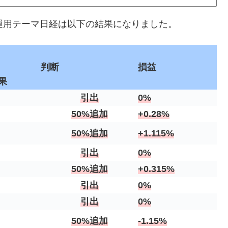
ント運用テーマ日経は以下の結果になりました。
判断
損益
果
引出
0%
50%追加
+0.28%
50%追加
+1.115%
引出
0%
50%追加
+0.315%
引出
0%
引出
0%
50%追加
-1.15%