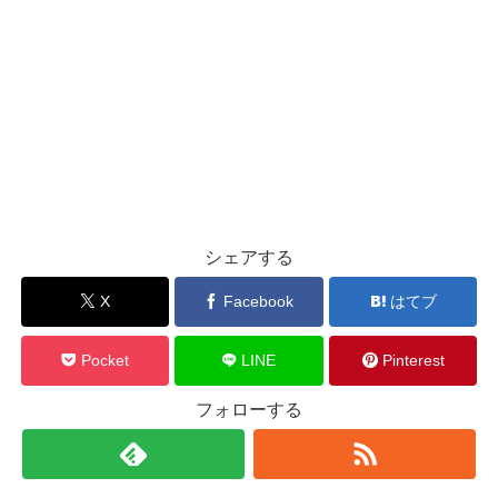
シェアする
X
Facebook
はてブ
Pocket
LINE
Pinterest
フォローする