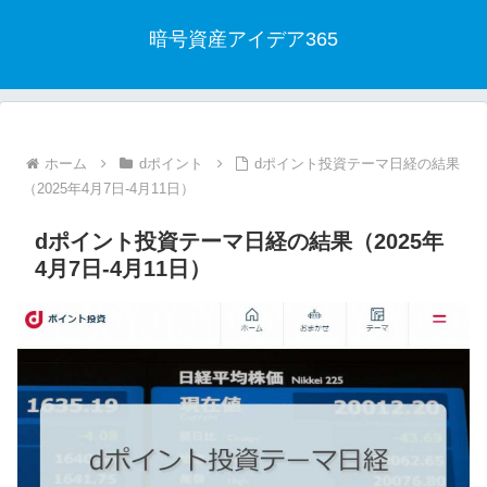
暗号資産アイデア365
ホーム
dポイント
dポイント投資テーマ日経の結果
（2025年4月7日-4月11日）
dポイント投資テーマ日経の結果（2025年
4月7日-4月11日）