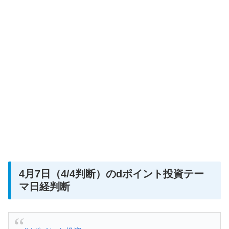
4月7日（4/4判断）のdポイント投資テー
マ日経判断