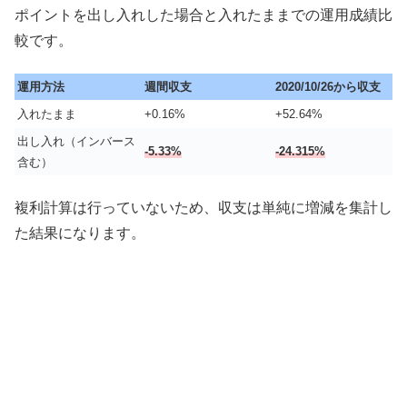
ポイントを出し入れした場合と入れたままでの運用成績比
較です。
運用方法
週間収支
2020/10/26から収支
入れたまま
+0.16%
+52.64%
出し入れ（インバース
-5.33%
-24.315%
含む）
複利計算は行っていないため、収支は単純に増減を集計し
た結果になります。