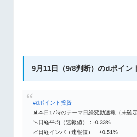
9月11日（9/8判断）のdポイ
#dポイント投資
📊本日17時のテーマ日経変動速報（未確
📉日経平均（速報値）：-0.33%
📈日経インバ（速報値）：+0.51%