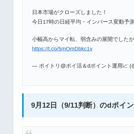
日本市場がクローズしました！
今日17時の日経平均・インバース変動予
小幅高からマイ転、弱含みの展開でしたが
https://t.co/5mOmDbkc1v
— ポイトリ@ポイ活＆dポイント運用📈 (@fu
9月12日（9/11判断）のdポ