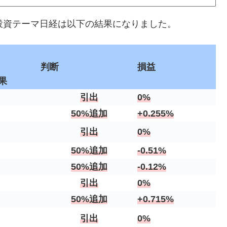
ント投資テーマ日経は以下の結果になりました。
判断
損益
果
引出
0%
50%追加
+0.255%
引出
0%
50%追加
-0.51%
50%追加
-0.12%
引出
0%
50%追加
+0.715%
引出
0%