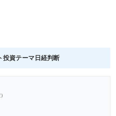
ント投資テーマ日経判断
定）