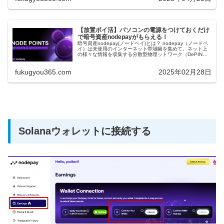
【放置ポイ活】パソコンの電源をつけておくだけ
で暗号資産nodepayがもらえる！
暗号資産nodepay(ノードペイ)とは？ nodepay（ノードペ
イ）は未使用のインターネット帯域幅を集めて、ネット上
の様々な情報を収集する分散型物理ットワーク（DePIN）
サービスです。 主に、AIトレーニングに使われる膨大なデ
ータを集...
fukugyou365.com
2025年02月28日
Solanaウォレットに接続する