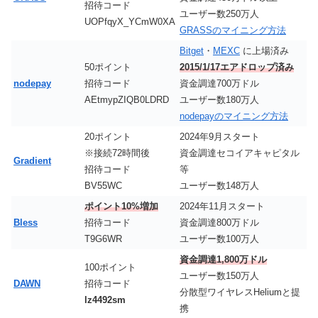
招待コード
ユーザー数250万人
UOPfqyX_YCmW0XA
GRASSのマイニング方法
Bitget
・
MEXC
に上場済み
50ポイント
2015/1/17エアドロップ済み
nodepay
招待コード
資金調達700万ドル
AEtmypZIQB0LDRD
ユーザー数180万人
nodepayのマイニング方法
20ポイント
2024年9月スタート
※接続72時間後
資金調達セコイアキャピタル
Gradient
招待コード
等
BV55WC
ユーザー数148万人
ポイント10%増加
2024年11月スタート
Bless
招待コード
資金調達800万ドル
T9G6WR
ユーザー数100万人
資金調達1,800万ドル
100ポイント
ユーザー数150万人
DAWN
招待コード
分散型ワイヤレスHeliumと提
lz4492sm
携