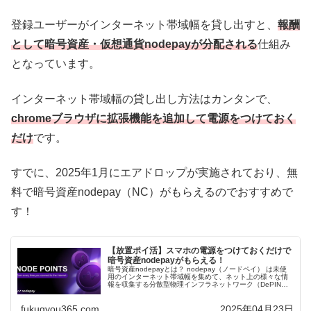
登録ユーザーがインターネット帯域幅を貸し出すと、
報酬
として暗号資産・仮想通貨nodepayが分配される
仕組み
となっています。
インターネット帯域幅の貸し出し方法はカンタンで、
chromeブラウザに拡張機能を追加して電源をつけておく
だけ
です。
すでに、2025年1月にエアドロップが実施されており、無
料で暗号資産nodepay（NC）がもらえるのでおすすめで
す！
【放置ポイ活】スマホの電源をつけておくだけで
暗号資産nodepayがもらえる！
暗号資産nodepayとは？ nodepay（ノードペイ） は未使
用のインターネット帯域幅を集めて、ネット上の様々な情
報を収集する分散型物理インフラネットワーク（DePIN）
サービスです。 主に、AIトレーニングに使われる膨大なデ
ータを集め...
fukugyou365.com
2025年04月23日