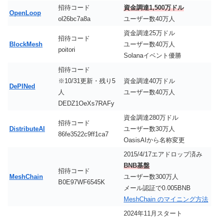
招待コード
資金調達1,500万ドル
OpenLoop
ol26bc7a8a
ユーザー数40万人
資金調達25万ドル
招待コード
BlockMesh
ユーザー数40万人
poitori
Solanaイベント優勝
招待コード
※10/31更新・残り5
資金調達40万ドル
DePINed
人
ユーザー数40万人
DEDZ1OeXs7RAFy
資金調達280万ドル
招待コード
DistributeAI
ユーザー数30万人
86fe3522c9ff1ca7
OasisAIから名称変更
2015/4/17エアドロップ済み
BNB基盤
招待コード
MeshChain
ユーザー数300万人
B0E97WF6545K
メール認証で0.005BNB
MeshChain のマイニング方法
2024年11月スタート