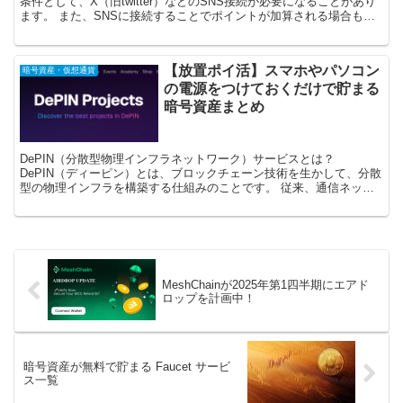
条件として、X（旧twitter）などのSNS接続が必要になることがあり
ます。 また、SNSに接続することでポイントが加算される場合もあ
ります。 X（旧twitter） 短文投...
【放置ポイ活】スマホやパソコン
暗号資産・仮想通貨
の電源をつけておくだけで貯まる
暗号資産まとめ
DePIN（分散型物理インフラネットワーク）サービスとは？
DePIN（ディーピン）とは、ブロックチェーン技術を生かして、分散
型の物理インフラを構築する仕組みのことです。 従来、通信ネット
ワークは政府機関や大手IT企業などによって運営されて...
MeshChainが2025年第1四半期にエアド
ロップを計画中！
暗号資産が無料で貯まる Faucet サービ
ス一覧