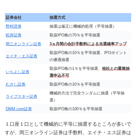
証券会社
抽選方式
野村證券
抽選は厳正に機械的処理（平等抽選）
松井証券
取扱IPO株の70％を平等抽選
岡三オンライン証券
3ヵ月間の合計手数料による当選確率アップ
取扱IPO株の10％を平等抽選、IPOポイント
エイチ・エス証券
の優遇抽選
取扱IPO株の1％を平等抽選、
他社との重複抽
いちよし証券
選申込不可
むさし証券
取扱IPO株の10％を平等抽選
機械的方法で完全ランダムに抽選（平等抽
ライブスター証券
選）
DMM.com証券
取扱IPO株の100％を平等抽選
１口座１口として機械的に平等に抽選するところが多いで
すが、岡三オンライン証券は手数料、エイチ・エス証券は