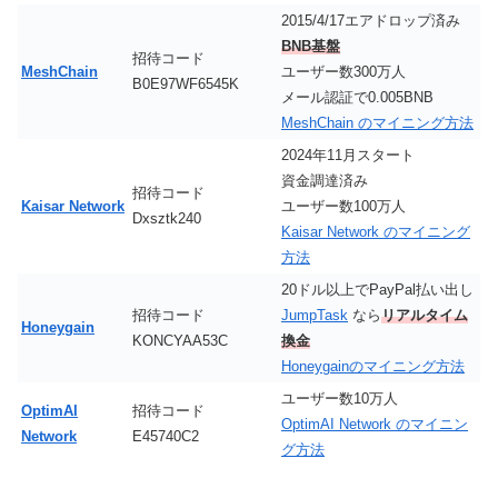
2015/4/17エアドロップ済み
BNB基盤
招待コード
MeshChain
ユーザー数300万人
B0E97WF6545K
メール認証で0.005BNB
MeshChain のマイニング方法
2024年11月スタート
資金調達済み
招待コード
Kaisar Network
ユーザー数100万人
Dxsztk240
Kaisar Network のマイニング
方法
20ドル以上でPayPal払い出し
招待コード
JumpTask
なら
リアルタイム
Honeygain
KONCYAA53C
換金
Honeygainのマイニング方法
ユーザー数10万人
OptimAI
招待コード
OptimAI Network のマイニン
Network
E45740C2
グ方法