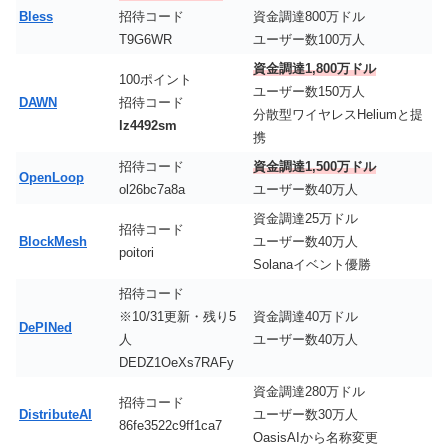
Bless
招待コード
資金調達800万ドル
T9G6WR
ユーザー数100万人
資金調達1,800万ドル
100ポイント
ユーザー数150万人
DAWN
招待コード
分散型ワイヤレスHeliumと提
lz4492sm
携
招待コード
資金調達1,500万ドル
OpenLoop
ol26bc7a8a
ユーザー数40万人
資金調達25万ドル
招待コード
BlockMesh
ユーザー数40万人
poitori
Solanaイベント優勝
招待コード
※10/31更新・残り5
資金調達40万ドル
DePINed
人
ユーザー数40万人
DEDZ1OeXs7RAFy
資金調達280万ドル
招待コード
DistributeAI
ユーザー数30万人
86fe3522c9ff1ca7
OasisAIから名称変更