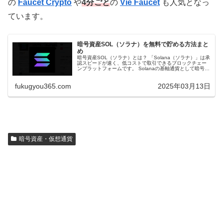
の
Faucet Crypto
や
4分ごと
の
Vie Faucet
も人気となっ
ています。
暗号資産SOL（ソラナ）を無料で貯める方法まと
め
暗号資産SOL（ソラナ）とは？ 「Solana（ソラナ）」は承
認スピードが速く、低コストで取引できるブロックチェー
ンプラットフォームです。 Solanaの基軸通貨として暗号資
産SOLが利用されており、国内の暗号資産取引所でも売買
することがで...
fukugyou365.com
2025年03月13日
暗号資産・仮想通貨