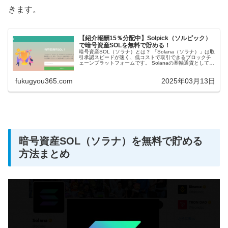
きます。
【紹介報酬15％分配中】Solpick（ソルピック）
で暗号資産SOLを無料で貯める！
暗号資産SOL（ソラナ）とは？ 「Solana（ソラナ）」は取
引承認スピードが速く、低コストで取引できるブロックチ
ェーンプラットフォームです。 Solanaの基軸通貨として
「暗号資産SOL」があり、国内でも多くの暗号資産取引所
で取り扱ってい...
fukugyou365.com
2025年03月13日
暗号資産SOL（ソラナ）を無料で貯める
方法まとめ