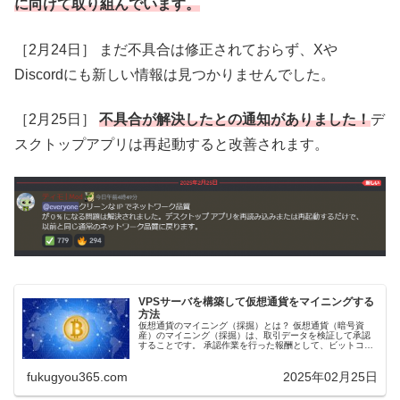
に向けて取り組んでいます。
［2月24日］ まだ不具合は修正されておらず、Xや
Discordにも新しい情報は見つかりませんでした。
［2月25日］
不具合が解決したとの通知がありました！
デ
スクトップアプリは再起動すると改善されます。
VPSサーバを構築して仮想通貨をマイニングする
方法
仮想通貨のマイニング（採掘）とは？ 仮想通貨（暗号資
産）のマイニング（採掘）は、取引データを検証して承認
することです。 承認作業を行った報酬として、ビットコイ
ンやイーサリアムなどの仮想通貨がもらえます。 その一方
で、ネットワーク帯域幅を貸し...
fukugyou365.com
2025年02月25日