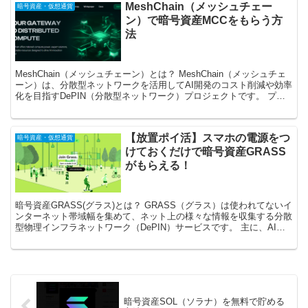
MeshChain（メッシュチェー
暗号資産・仮想通貨
ン）で暗号資産MCCをもらう方
法
MeshChain（メッシュチェーン）とは？ MeshChain（メッシュチェ
ーン）は、分散型ネットワークを活用してAI開発のコスト削減や効率
化を目指すDePIN（分散型ネットワーク）プロジェクトです。 プロ
ジェクト参加者が自分自身のデバイ...
【放置ポイ活】スマホの電源をつ
暗号資産・仮想通貨
けておくだけで暗号資産GRASS
がもらえる！
暗号資産GRASS(グラス)とは？ GRASS（グラス）は使われてないイ
ンターネット帯域幅を集めて、ネット上の様々な情報を収集する分散
型物理インフラネットワーク（DePIN）サービスです。 主に、AIト
レーニングに使われる膨大なデータを集め...
暗号資産SOL（ソラナ）を無料で貯める