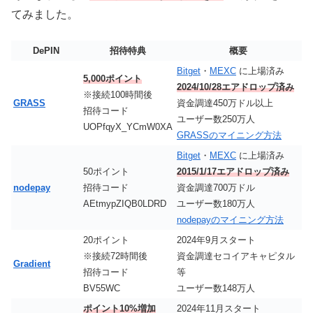
てみました。
DePIN
招待特典
概要
Bitget
・
MEXC
に上場済み
5,000ポイント
2024/10/28エアドロップ済み
※接続100時間後
GRASS
資金調達450万ドル以上
招待コード
ユーザー数250万人
UOPfqyX_YCmW0XA
GRASSのマイニング方法
Bitget
・
MEXC
に上場済み
50ポイント
2015/1/17エアドロップ済み
nodepay
招待コード
資金調達700万ドル
AEtmypZIQB0LDRD
ユーザー数180万人
nodepayのマイニング方法
20ポイント
2024年9月スタート
※接続72時間後
資金調達セコイアキャピタル
Gradient
招待コード
等
BV55WC
ユーザー数148万人
ポイント10%増加
2024年11月スタート