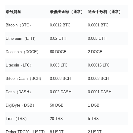
暗号資産
最低出金額（通常）
送金手数料（通常）
Bitcoin
（BTC）
0.0012 BTC
0.0001 BTC
Ethereum（ETH）
0.02 ETH
0.005 ETH
Dogecoin（DOGE）
60 DOGE
2 DOGE
Litecoin（LTC）
0.003 LTC
0.00015 LTC
Bitcoin Cash（BCH）
0.0008 BCH
0.0003 BCH
Dash（DASH）
0.002 DASH
0.0001 DASH
DigiByte（DGB）
50 DGB
1 DGB
Tron（TRX）
20 TRX
5 TRX
Tether TRC20（USDT）
8 USDT
2 USDT