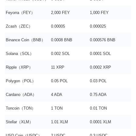
Feyorra（FEY）
2,000 FEY
1,000 FEY
Zcash（ZEC）
0.00005
0.000025
Binance Coin（BNB）
0.0008 BNB
0.000576 BNB
Solana（SOL）
0.002 SOL
0.0001 SOL
Ripple（XRP）
11 XRP
0.0002 XRP
Polygon（POL）
0.05 POL
0.03 POL
Cardano（ADA）
4 ADA
0.75 ADA
Toncoin（TON）
1 TON
0.01 TON
Stellar（XLM）
1.01 XLM
0.0001 XLM
USD Coin（USDC）
2 USDC
0.3 USDC