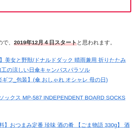
ので、
2019年12月４日スタート
と思われます。
限定】美女と野獣/ドナルドダック 晴雨兼用 折りたたみ
グ加工の涼しい日傘キャンバスパラソル
P】【楽ギフ_包装】(傘 おしゃれ オシャレ 母の日)
クス MP-587 INDEPENDENT BOARD SOCKS
】おつまみ定番 珍味 酒の肴 【ごま物語 330g】 酒