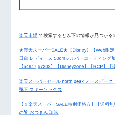
楽天市場
で検索すると以下の情報が見つかる
★楽天スーパーSALE★【Disney】【Web
日傘 レディース 50cmシルバーコーティン
【54947,57203】【Disneyzone】【RC
楽天スーパーセール north peak ノースピーク ソッ
靴下 スキーソックス
【☆楽天スーパーSALE特別価格☆】【送料無料
の肴 おつまみ 珍味