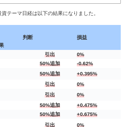
ント投資テーマ日経は以下の結果になりました。
判断
損益
果
引出
0%
50%追加
-0.62%
50%追加
+0.395%
引出
0%
引出
0%
50%追加
+0.475%
50%追加
+0.675%
引出
0%