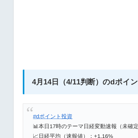
4月14日（4/11判断）のdポ
#dポイント投資
📊本日17時のテーマ日経変動速報（未確
📈日経平均（速報値）：+1.16%