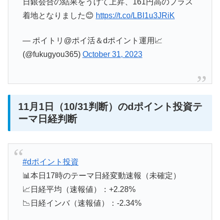
日銀会合の結果をうけて上昇、161円高のプラス
着地となりました😊
https://t.co/LBI1u3JRiK
— ポイトリ@ポイ活＆dポイント運用📈
(@fukugyou365)
October 31, 2023
11月1日（10/31判断）のdポイント投資テ
ーマ日経判断
#dポイント投資
📊本日17時のテーマ日経変動速報（未確定）
📈日経平均（速報値）：+2.28%
📉日経インバ（速報値）：-2.34%