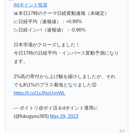
#dポイント投資
📊本日17時のテーマ日経変動速報（未確定）
📈日経平均（速報値）：+0.99%
📉日経インバ（速報値）：-0.96%
日本市場がクローズしました！
今日17時の日経平均・インバース変動予測になり
ます。
2%高の寄付から上げ幅を縮小しましたが、それ
でも約1%のプラス着地となりました😊
https://t.co/1xJNoUynWL
— ポイトリ@ポイ活＆dポイント運用📈
(@fukugyou365)
May 29, 2023