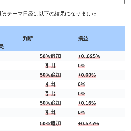
ント投資テーマ日経は以下の結果になりました。
判断
損益
果
50%追加
+0..625%
引出
0%
50%追加
+0.60%
引出
0%
引出
0%
50%追加
+0.16%
引出
0%
50%追加
+0.525%