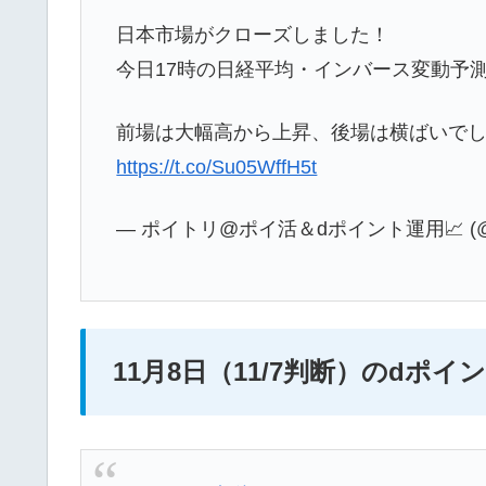
日本市場がクローズしました！
今日17時の日経平均・インバース変動予
前場は大幅高から上昇、後場は横ばいでし
https://t.co/Su05WffH5t
— ポイトリ@ポイ活＆dポイント運用📈 (@fu
11月8日（11/7判断）のdポ