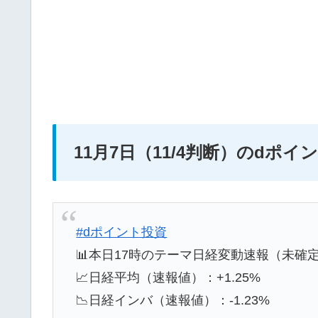
11月7日（11/4判断）のdポ
#dポイント投資
📊本日17時のテーマ日経変動速報（未確
📈日経平均（速報値）：+1.25%
📉日経インバ（速報値）：-1.23%