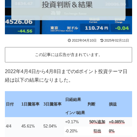
2022年04月10日
2025年02月11日
この記事には広告が含まれています。
2022年4月4日から4月8日までのdポイント投資テーマ日
経は以下の結果になりました。
日経結果
日付
1日騰落率
3日騰落率
判断
損益
インバ結果
+0.17%
50%追加
+0.085%
4/4
45.61%
52.04%
-0.20%
引出
0%