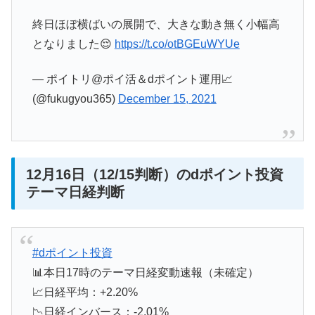
終日ほぼ横ばいの展開で、大きな動き無く小幅高
となりました😌
https://t.co/otBGEuWYUe
— ポイトリ@ポイ活＆dポイント運用📈
(@fukugyou365)
December 15, 2021
12月16日（12/15判断）のdポイント投資
テーマ日経判断
#dポイント投資
📊本日17時のテーマ日経変動速報（未確定）
📈日経平均：+2.20%
📉日経インバース：-2.01%