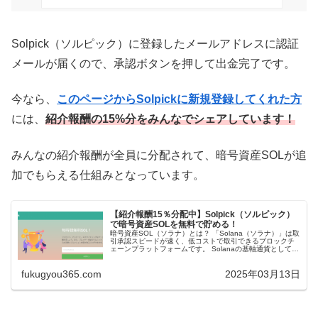
Solpick（ソルピック）に登録したメールアドレスに認証
メールが届くので、承認ボタンを押して出金完了です。
今なら、
このページからSolpickに新規登録してくれた方
には、
紹介報酬の15%分をみんなでシェアしています！
みんなの紹介報酬が全員に分配されて、暗号資産SOLが追
加でもらえる仕組みとなっています。
【紹介報酬15％分配中】Solpick（ソルピック）
で暗号資産SOLを無料で貯める！
暗号資産SOL（ソラナ）とは？ 「Solana（ソラナ）」は取
引承認スピードが速く、低コストで取引できるブロックチ
ェーンプラットフォームです。 Solanaの基軸通貨として
「暗号資産SOL」があり、国内でも多くの暗号資産取引所
で取り扱ってい...
fukugyou365.com
2025年03月13日